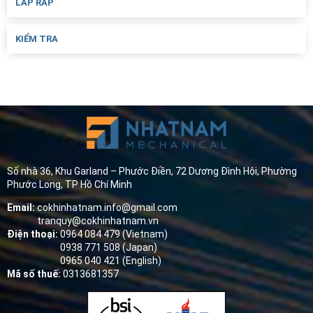
LẮP RÁP
KIỂM TRA
Số nhà 36, Khu Garland – Phước Điền, 72 Dương Đình Hội, Phường
Phước Long, TP Hồ Chí Minh
Email:
cokhinhatnam.info@gmail.com
tranquy@cokhinhatnam.vn
Điện thoại:
0964 084 479 (Vietnam)
0938 771 508 (Japan)
0965 040 421 (English)
Mã số thuế:
0313681357