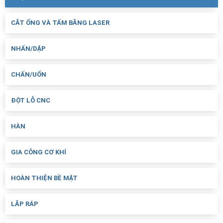
CẮT ỐNG VÀ TẤM BẰNG LASER
NHẤN/DẬP
CHẤN/UỐN
ĐỘT LỖ CNC
HÀN
GIA CÔNG CƠ KHÍ
HOÀN THIỆN BỀ MẶT
LẮP RÁP