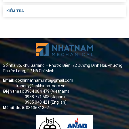
KIỂM TRA
Số nhà 36, Khu Garland – Phước Điền, 72 Dương Đình Hội, Phường
Phước Long, TP Hồ Chí Minh
Email:
cokhinhatnam.info@gmail.com
tranquy@cokhinhatnam.vn
Điện thoại:
0964 084 479 (Vietnam)
0938 771 508 (Japan)
0965 040 421 (English)
Mã số thuế:
0313681357