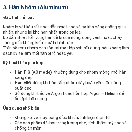
3. Hàn Nhôm (Aluminum)
Đặc tính nổi bật
Nhôm là vật liệu rất nhẹ, dẫn nhiệt cao và có khả năng chống gỉ tự
nhiên, nhưng lại khó hàn nhất trong ba loại.
Do dẫn nhiệt tốt, vùng hàn dễ bị quá nóng, cong vênh hoặc cháy
thủng nếu không kiểm soát chính xác.
Trên bề mặt nhôm còn tồn tại một lớp oxit rất cứng, nếu không làm
sạch kỹ sẽ làm mối hàn bị rỗ hoặc yếu.
Kỹ thuật hàn phù hợp
Hàn TIG (AC mode)
: thường dùng cho nhôm mỏng, mối hàn
sáng đẹp.
Hàn MIG
: dùng khi hàn tấm nhôm dày hoặc yêu cầu năng
suất cao.
Sử dụng khí bảo vệ Argon hoặc hỗn hợp Argon – Helium để
ổn định hồ quang.
Ứng dụng phổ biến
Khung xe, vỏ máy, bảng điều khiển, linh kiện điện tử.
Các sản phẩm đòi hỏi trọng lượng nhẹ, tính thẩm mỹ cao và
chống ăn mòn.