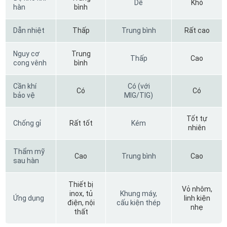
Dễ
Khó
hàn
bình
Dẫn nhiệt
Thấp
Trung bình
Rất cao
Nguy cơ
Trung
Thấp
Cao
cong vênh
bình
Cần khí
Có (với
Có
Có
bảo vệ
MIG/TIG)
Tốt tự
Chống gỉ
Rất tốt
Kém
nhiên
Thẩm mỹ
Cao
Trung bình
Cao
sau hàn
Thiết bị
Vỏ nhôm,
inox, tủ
Khung máy,
Ứng dụng
linh kiện
điện, nội
cấu kiện thép
nhẹ
thất