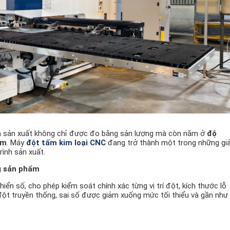
uả sản xuất không chỉ được đo bằng sản lượng mà còn nằm ở
độ
ẩm
. Máy
đột tấm kim loại CNC
đang trở thành một trong những giả
rình sản xuất.
g sản phẩm
iển số, cho phép kiểm soát chính xác từng vị trí đột, kích thước lỗ
 đột truyền thống, sai số được giảm xuống mức tối thiểu và gần như