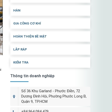
HÀN
GIA CÔNG CƠ KHÍ
HOÀN THIỆN BỀ MẶT
LẮP RÁP
KIỂM TRA
i
Thông tin doanh nghiệp
Số 36 Khu Garland - Phước Điền, 72
Dương Đình Hội, Phường Phước Long B,
Quận 9, TP.HCM
+84 964 084 479