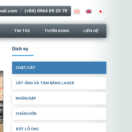
ail.com
(+84) 0964 09 20 79
TIN TỨC
TUYỂN DỤNG
LIÊN HỆ
Dịch vụ
CHẶT/CẮT
CẮT ỐNG VÀ TẤM BẰNG LASER
NHẤN/DẬP
CHẤN/UỐN
ĐỘT LỖ CNC