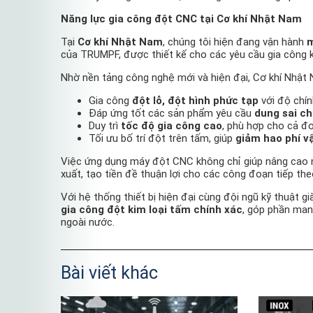
Năng lực gia công đột CNC tại Cơ khí Nhật Nam
Tại
Cơ khí Nhật Nam
, chúng tôi hiện đang vận hành
m
của TRUMPF, được thiết kế cho các yêu cầu gia công k
Nhờ nền tảng công nghệ mới và hiện đại, Cơ khí Nhật
Gia công
đột lỗ, đột hình phức tạp
với độ chín
Đáp ứng tốt các sản phẩm yêu cầu
dung sai c
Duy trì
tốc độ gia công cao
, phù hợp cho cả đơ
Tối ưu bố trí đột trên tấm, giúp
giảm hao phí vậ
Việc ứng dụng máy đột CNC không chỉ giúp nâng cao 
xuất, tạo tiền đề thuận lợi cho các công đoạn tiếp the
Với hệ thống thiết bị hiện đại cùng đội ngũ kỹ thuật g
gia công đột kim loại tấm chính xác
, góp phần man
ngoài nước.
Bài viết khác