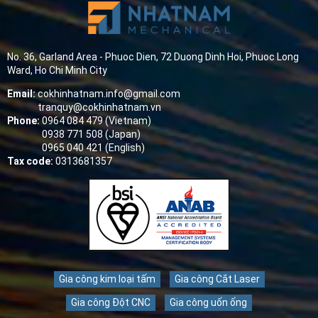
No. 36, Garland Area - Phuoc Dien, 72 Duong Dinh Hoi, Phuoc Long
Ward, Ho Chi Minh City
Email:
cokhinhatnam.info@gmail.com
tranquy@cokhinhatnam.vn
Phone:
0964 084 479 (Vietnam)
0938 771 508 (Japan)
0965 040 421 (English)
Tax code:
0313681357
Gia công kim loại tấm
Gia công Cắt Laser
Gia công Đột CNC
Gia công uốn ống