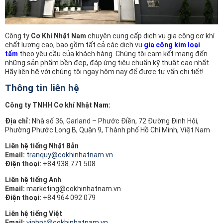
Công ty
Cơ Khí Nhật Nam
chuyên cung cấp dịch vụ gia công cơ khí
chất lượng cao, bao gồm tất cả các dịch vụ
gia công kim loại
tấm
theo yêu cầu của khách hàng. Chúng tôi cam kết mang đến
những sản phẩm bền đẹp, đáp ứng tiêu chuẩn kỹ thuật cao nhất.
Hãy liên hệ với chúng tôi ngay hôm nay để được tư vấn chi tiết!
Thông tin liên hệ
Công ty TNHH Cơ khí Nhật Nam:
Địa chỉ:
Nhà số 36, Garland – Phước Điền, 72 Đường Đinh Hội,
Phường Phước Long B, Quận 9, Thành phố Hồ Chí Minh, Việt Nam
Liên hệ tiếng Nhật Bản
Email:
tranquy@cokhinhatnam.vn
Điện thoại:
+84 938 771 508
Liên hệ tiếng Anh
Email:
marketing@cokhinhatnam.vn
Điện thoại:
+84 964 092 079
Liên hệ tiếng Việt
Email:
vinhnt@cokhinhatnam.vn