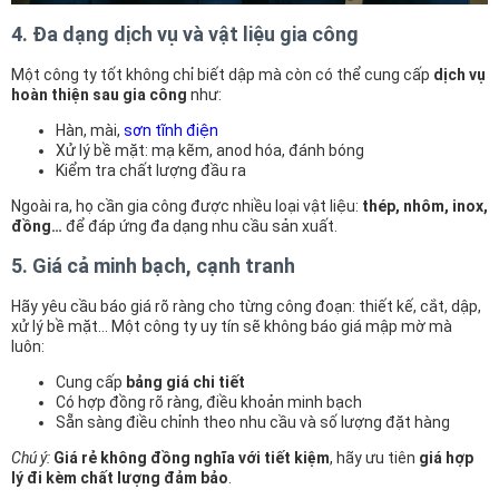
4. Đa dạng dịch vụ và vật liệu gia công
Một công ty tốt không chỉ biết dập mà còn có thể cung cấp
dịch vụ
hoàn thiện sau gia công
như:
Hàn, mài,
sơn tĩnh điện
Xử lý bề mặt: mạ kẽm, anod hóa, đánh bóng
Kiểm tra chất lượng đầu ra
Ngoài ra, họ cần gia công được nhiều loại vật liệu:
thép, nhôm, inox,
đồng…
để đáp ứng đa dạng nhu cầu sản xuất.
5. Giá cả minh bạch, cạnh tranh
Hãy yêu cầu báo giá rõ ràng cho từng công đoạn: thiết kế, cắt, dập,
xử lý bề mặt… Một công ty uy tín sẽ không báo giá mập mờ mà
luôn:
Cung cấp
bảng giá chi tiết
Có hợp đồng rõ ràng, điều khoản minh bạch
Sẵn sàng điều chỉnh theo nhu cầu và số lượng đặt hàng
Chú ý:
Giá rẻ không đồng nghĩa với tiết kiệm
, hãy ưu tiên
giá hợp
lý đi kèm chất lượng đảm bảo
.