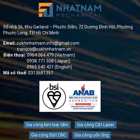
Số nhà 36, Khu Garland – Phước Điền, 72 Dương Đình Hội, Phường
Phước Long, TP Hồ Chí Minh
Email:
cokhinhatnam.info@gmail.com
tranquy@cokhinhatnam.vn
Điện thoại:
0964 084 479 (Vietnam)
0938 771 508 (Japan)
0965 040 421 (English)
Mã số thuế:
0313681357
Gia công kim loại tấm
Gia công Cắt Laser
Gia công Đột CNC
Gia công uốn ống