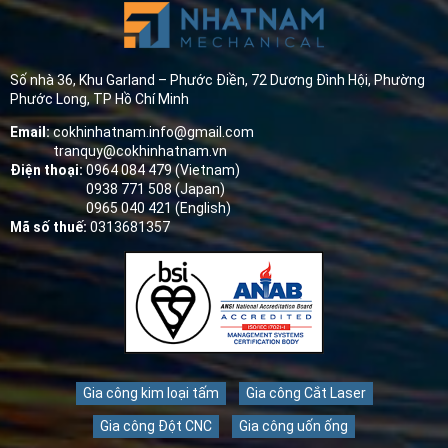
Số nhà 36, Khu Garland – Phước Điền, 72 Dương Đình Hội, Phường
Phước Long, TP Hồ Chí Minh
Email:
cokhinhatnam.info@gmail.com
tranquy@cokhinhatnam.vn
Điện thoại:
0964 084 479 (Vietnam)
0938 771 508 (Japan)
0965 040 421 (English)
Mã số thuế:
0313681357
Gia công kim loại tấm
Gia công Cắt Laser
Gia công Đột CNC
Gia công uốn ống