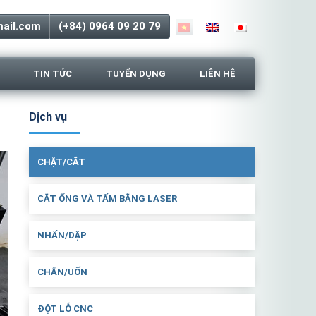
ail.com
(+84) 0964 09 20 79
TIN TỨC
TUYỂN DỤNG
LIÊN HỆ
Dịch vụ
CHẶT/CẮT
CẮT ỐNG VÀ TẤM BẰNG LASER
NHẤN/DẬP
CHẤN/UỐN
ĐỘT LỖ CNC