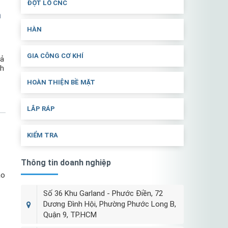
ĐỘT LỖ CNC
n
HÀN
GIA CÔNG CƠ KHÍ
uả
nh
HOÀN THIỆN BỀ MẶT
LẮP RÁP
KIỂM TRA
Thông tin doanh nghiệp
ạo
Số 36 Khu Garland - Phước Điền, 72
Dương Đình Hội, Phường Phước Long B,
Quận 9, TP.HCM