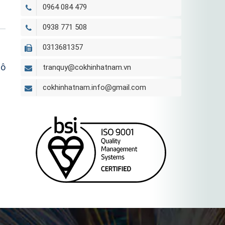
0964 084 479
0938 771 508
0313681357
tô
tranquy@cokhinhatnam.vn
cokhinhatnam.info@gmail.com