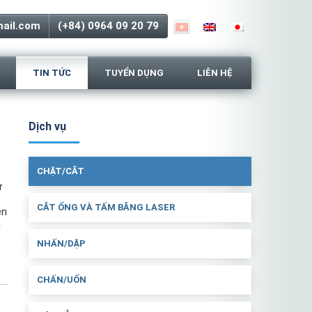
ail.com
(+84) 0964 09 20 79
TIN TỨC
TUYỂN DỤNG
LIÊN HỆ
Dịch vụ
CHẶT/CẮT
ự
CẮT ỐNG VÀ TẤM BẰNG LASER
ên
n
NHẤN/DẬP
CHẤN/UỐN