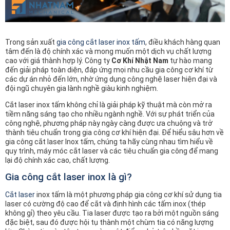
Trong sản xuất
gia công cắt laser inox tấm
, điều khách hàng quan
tâm đến là độ chính xác và mong muốn một dịch vụ chất lượng
cao với giá thành hợp lý. Công ty
Cơ Khí Nhật Nam
tự hào mang
đến giải pháp toàn diện, đáp ứng mọi nhu cầu gia công cơ khí từ
các dự án nhỏ đến lớn, nhờ ứng dụng công nghệ laser hiện đại và
đội ngũ chuyên gia lành nghề giàu kinh nghiệm.
Cắt laser inox tấm không chỉ là giải pháp kỹ thuật mà còn mở ra
tiềm năng sáng tạo cho nhiều ngành nghề. Với sự phát triển của
công nghệ, phương pháp này ngày càng được ưa chuộng và trở
thành tiêu chuẩn trong gia công cơ khí hiện đại. Để hiểu sâu hơn về
gia công cắt laser Inox tấm, chúng ta hãy cùng nhau tìm hiểu về
quy trình, máy móc cắt laser và các tiêu chuẩn gia công để mang
lại độ chính xác cao, chất lượng.
Gia công cắt laser inox là gì?
Cắt laser
inox tấm là một phương pháp gia công cơ khí sử dụng tia
laser có cường độ cao để cắt và định hình các tấm inox (thép
không gỉ) theo yêu cầu. Tia laser được tạo ra bởi một nguồn sáng
đặc biệt, sau đó được hội tụ thành một chùm tia có năng lượng