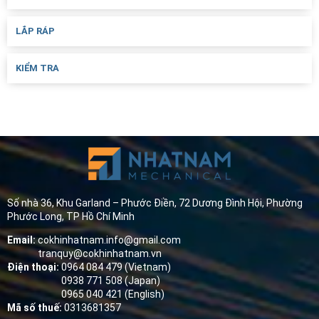
LẮP RÁP
KIỂM TRA
Số nhà 36, Khu Garland – Phước Điền, 72 Dương Đình Hội, Phường
Phước Long, TP Hồ Chí Minh
Email:
cokhinhatnam.info@gmail.com
tranquy@cokhinhatnam.vn
Điện thoại:
0964 084 479 (Vietnam)
0938 771 508 (Japan)
0965 040 421 (English)
Mã số thuế:
0313681357