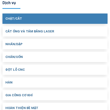
Dịch vụ
CHẶT/CẮT
CẮT ỐNG VÀ TẤM BẰNG LASER
NHẤN/DẬP
CHẤN/UỐN
ĐỘT LỖ CNC
HÀN
GIA CÔNG CƠ KHÍ
HOÀN THIỆN BỀ MẶT